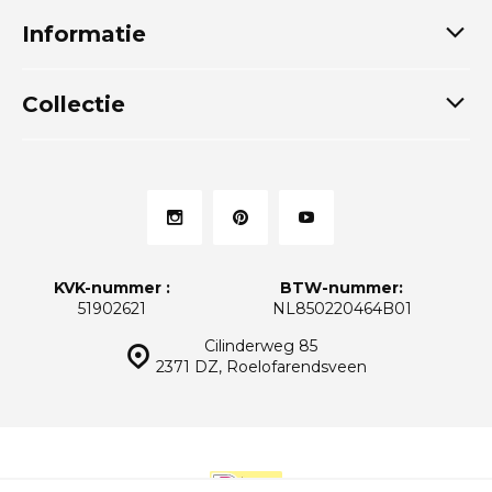
Informatie
Collectie
KVK-nummer :
BTW-nummer:
51902621
NL850220464B01
Cilinderweg 85
2371 DZ, Roelofarendsveen