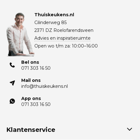
Thuiskeukens.nl
Cilinderweg 85
2371 DZ Roelofarendsveen
Advies en inspiratieruimte
Open wo t/m za: 10:00–16:00
Bel ons
071 303 16 50
Mail ons
info@thuiskeukens.nl
App ons
071 303 16 50
Klantenservice