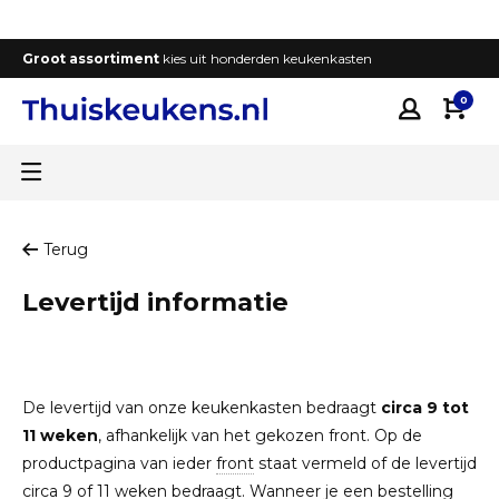
Groot assortiment
kies uit honderden keukenkasten
T
0
Terug
Levertijd informatie
De levertijd van onze keukenkasten bedraagt
circa 9 tot
11 weken
, afhankelijk van het gekozen front. Op de
productpagina van ieder
front
staat vermeld of de levertijd
circa 9 of 11 weken bedraagt. Wanneer je een bestelling