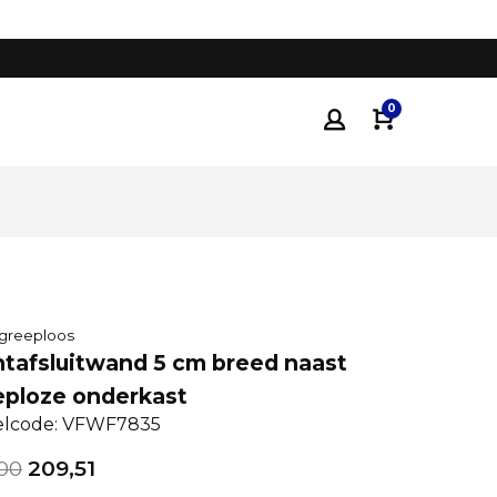
Tot 35% voordeliger
dan traditionele keukenza
0
 greeploos
ntafsluitwand 5 cm breed naast
eploze onderkast
elcode: VFWF7835
00
209,51