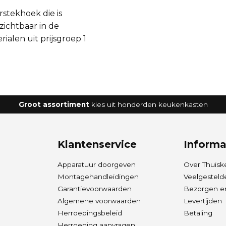
rstekhoek die is
zichtbaar in de
ialen uit prijsgroep 1
Groot assortiment
kies uit honderden keukenkasten
Klantenservice
Informa
Apparatuur doorgeven
Over Thuisk
Montagehandleidingen
Veelgesteld
Garantievoorwaarden
Bezorgen en
Algemene voorwaarden
Levertijden
Herroepingsbeleid
Betaling
Herroeping aanvragen