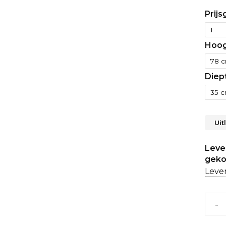
Prijs
Hoog
Diep
Uit
Lever
geko
Lever
-