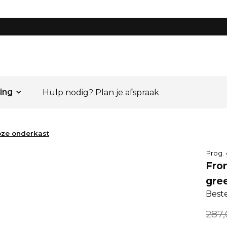
ing
Hulp nodig? Plan je afspraak
oze onderkast
Prog.
Fro
gre
Best
287,