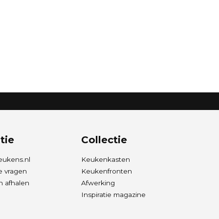
tie
Collectie
eukens.nl
Keukenkasten
e vragen
Keukenfronten
 afhalen
Afwerking
Inspiratie magazine