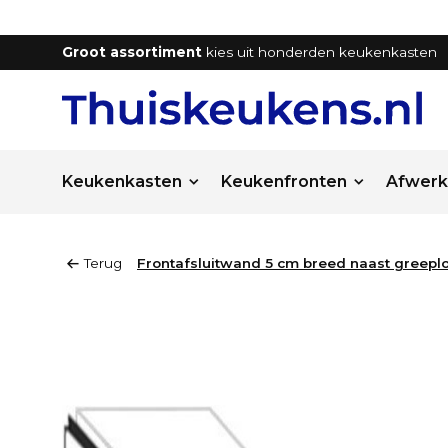
Groot assortiment
kies uit honderden keukenkasten
Keukenkasten
Keukenfronten
Afwerk
Terug
Frontafsluitwand 5 cm breed naast greepl