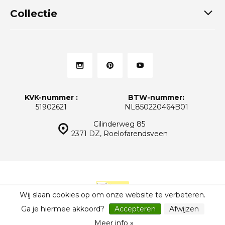
Collectie
KVK-nummer :
BTW-nummer:
51902621
NL850220464B01
Cilinderweg 85
2371 DZ, Roelofarendsveen
Wij slaan cookies op om onze website te verbeteren.
© Thuiskeukens.nl
Sitemap
Ga je hiermee akkoord?
Accepteren
Afwijzen
Meer info »