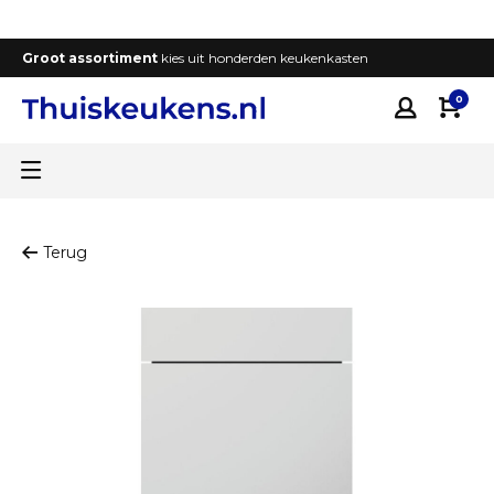
Groot assortiment
kies uit honderden keukenkasten
T
0
Terug