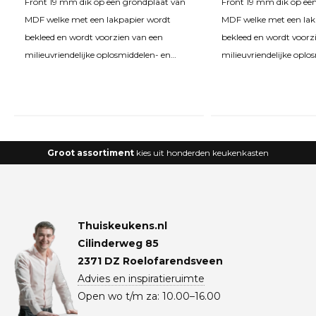
Front 19 mm dik op een grondplaat van
Front 19 mm dik op ee
MDF welke met een lakpapier wordt
MDF welke met een lak
bekleed en wordt voorzien van een
bekleed en wordt voorz
milieuvriendelijke oplosmiddelen- en
milieuvriendelijke oplo
formald
formald
Groot assortiment
kies uit honderden keukenkasten
Thuiskeukens.nl
Cilinderweg 85
2371 DZ Roelofarendsveen
Advies en inspiratieruimte
Open wo t/m za: 10.00–16.00