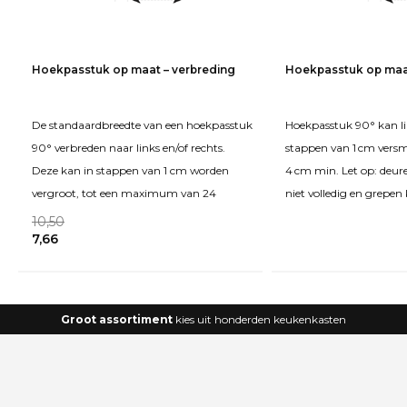
Hoekpasstuk op maat – verbreding
Hoekpasstuk op maat
De standaardbreedte van een hoekpasstuk
Hoekpasstuk 90° kan li
90° verbreden naar links en/of rechts.
stappen van 1 cm vers
Deze kan in stappen van 1 cm worden
4 cm min. Let op: deur
vergroot, tot een maximum van 24
niet volledig en grepe
10,50
7,66
Groot assortiment
kies uit honderden keukenkasten