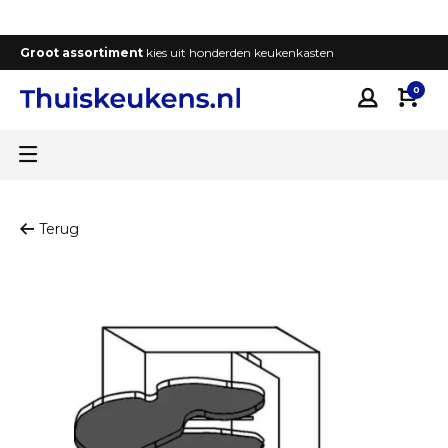
Groot assortiment
kies uit honderden keukenkasten
T
0
Terug