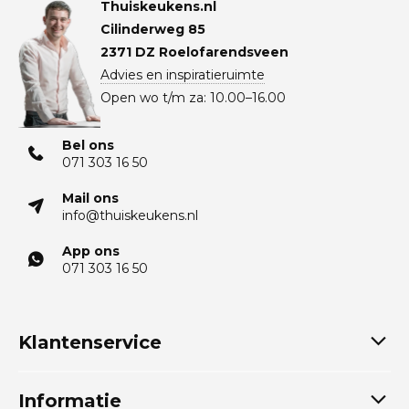
Thuiskeukens.nl
Cilinderweg 85
2371 DZ Roelofarendsveen
Advies en inspiratieruimte
Open wo t/m za: 10.00–16.00
Bel ons
071 303 16 50
Mail ons
info@thuiskeukens.nl
App ons
071 303 16 50
Klantenservice
Informatie