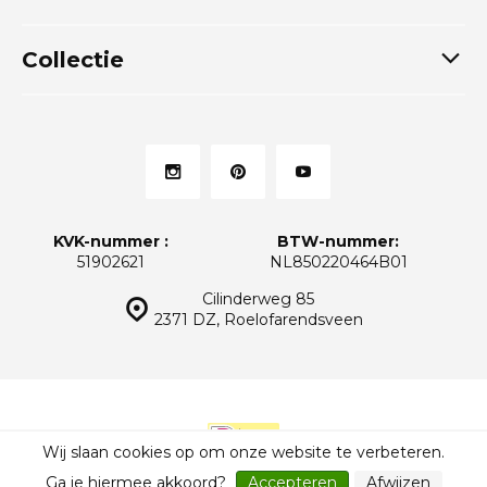
Collectie
KVK-nummer :
BTW-nummer:
51902621
NL850220464B01
Cilinderweg 85
2371 DZ, Roelofarendsveen
Wij slaan cookies op om onze website te verbeteren.
© Thuiskeukens.nl
Sitemap
Ga je hiermee akkoord?
Accepteren
Afwijzen