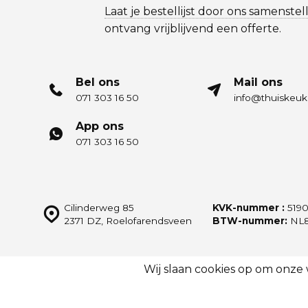
Laat je bestellijst door ons samenstel
ontvang vrijblijvend een offerte.
Bel ons
Mail ons
071 303 16 50
info@thuiskeuk
App ons
071 303 16 50
Cilinderweg 85
KVK-nummer :
5190
2371 DZ, Roelofarendsveen
BTW-nummer:
NL8
Wij slaan cookies op om onze
© Thuiskeukens.nl
Sitemap