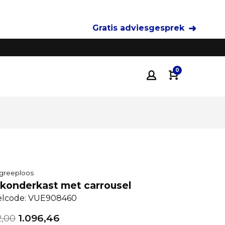
Gratis adviesgesprek
Tot 35% voordeliger
dan traditionele keukenza
0
 greeploos
konderkast met carrousel
elcode: VUE908460
2,00
1.096,46