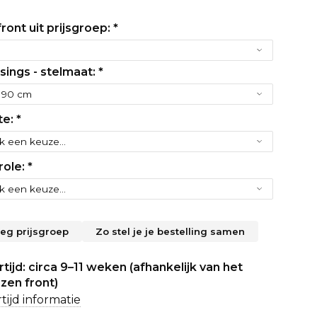
ront uit prijsgroep:
*
sings - stelmaat:
*
te:
*
role:
*
leg prijsgroep
Zo stel je je bestelling samen
tijd: circa 9–11 weken (afhankelijk van het
zen front)
tijd informatie