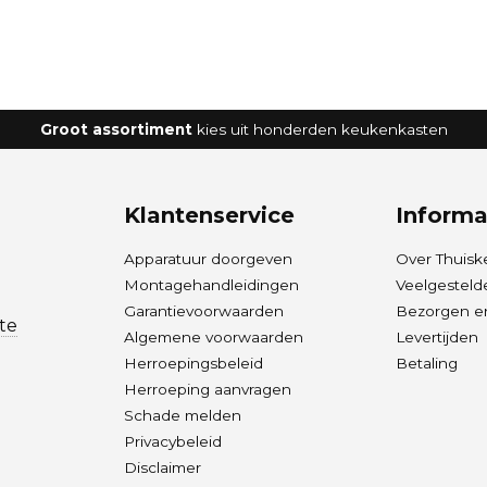
Groot assortiment
kies uit honderden keukenkasten
Klantenservice
Informa
Apparatuur doorgeven
Over Thuisk
Montagehandleidingen
Veelgesteld
Garantievoorwaarden
Bezorgen en
te
Algemene voorwaarden
Levertijden
Herroepingsbeleid
Betaling
Herroeping aanvragen
Schade melden
Privacybeleid
Disclaimer