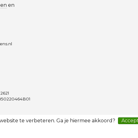
len
en
ens.nl
2621
50220464B01
 website te verbeteren. Ga je hiermee akkoord?
Accep