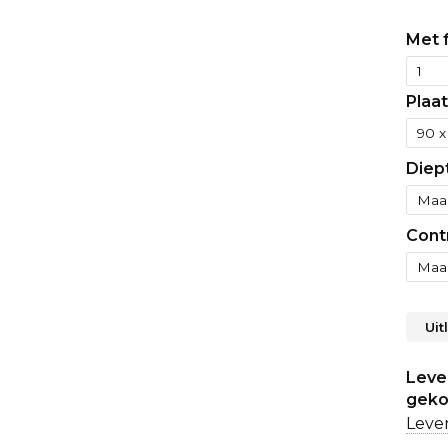
Met f
Plaat
Diep
Cont
Uit
Lever
geko
Lever