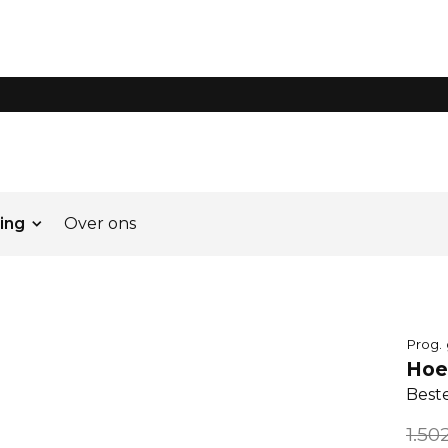
ing
Over ons
Prog.
Hoe
Best
1.50