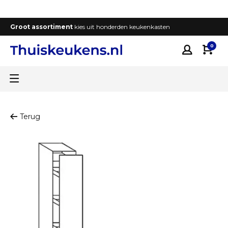
Groot assortiment
kies uit honderden keukenkasten
T
0
Terug