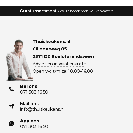
Groot assortiment
kies uit honderden keukenkasten
Thuiskeukens.nl
Cilinderweg 85
2371 DZ Roelofarendsveen
Advies en inspiratieruimte
Open wo t/m za: 10.00–16.00
Bel ons
071 303 16 50
Mail ons
info@thuiskeukens.nl
App ons
071 303 16 50