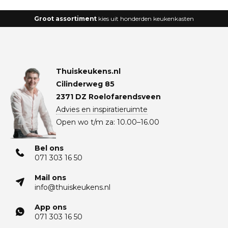
Groot assortiment
kies uit honderden keukenkasten
Thuiskeukens.nl
Cilinderweg 85
2371 DZ Roelofarendsveen
Advies en inspiratieruimte
Open wo t/m za: 10.00–16.00
Bel ons
071 303 16 50
Mail ons
info@thuiskeukens.nl
App ons
071 303 16 50