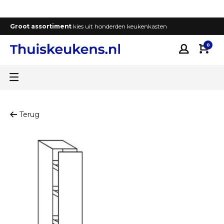
Groot assortiment
kies uit honderden keukenkasten
T
0
Terug