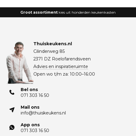
Groot assortiment
kies uit honderden keukenkasten
Thuiskeukens.nl
Cilinderweg 85
2371 DZ Roelofarendsveen
Advies en inspiratieruimte
Open wo t/m za: 10:00–16:00
Bel ons
071 303 16 50
Mail ons
info@thuiskeukens.nl
App ons
071 303 16 50