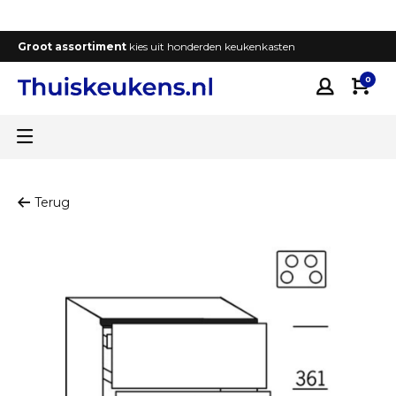
Groot assortiment
kies uit honderden keukenkasten
T
0
Terug