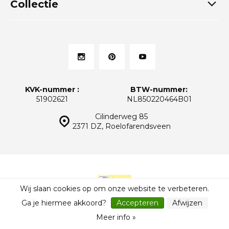
Collectie
KVK-nummer :
BTW-nummer:
51902621
NL850220464B01
Cilinderweg 85
2371 DZ, Roelofarendsveen
Wij slaan cookies op om onze website te verbeteren.
© Thuiskeukens.nl
Sitemap
Ga je hiermee akkoord?
Accepteren
Afwijzen
Meer info »