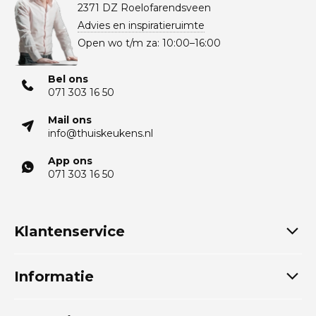
2371 DZ Roelofarendsveen
Advies en inspiratieruimte
Open wo t/m za: 10:00–16:00
Bel ons
071 303 16 50
Mail ons
info@thuiskeukens.nl
App ons
071 303 16 50
Klantenservice
Informatie