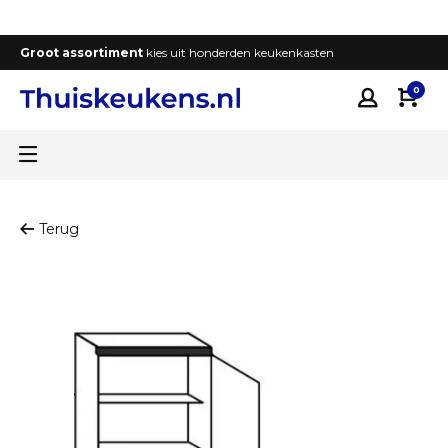
Groot assortiment
kies uit honderden keukenkasten
T
0
Terug