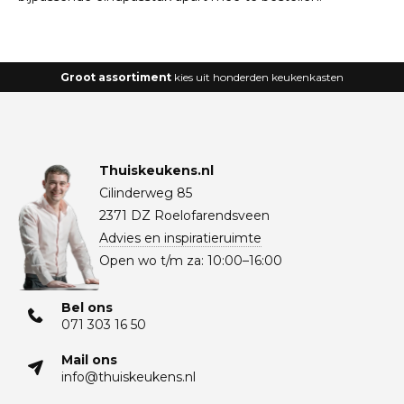
Groot assortiment
kies uit honderden keukenkasten
Thuiskeukens.nl
Cilinderweg 85
2371 DZ Roelofarendsveen
Advies en inspiratieruimte
Open wo t/m za: 10:00–16:00
Bel ons
071 303 16 50
Mail ons
info@thuiskeukens.nl