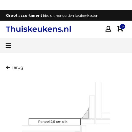
Groot assortiment
kies uit honderden keukenkasten
T
0
Terug