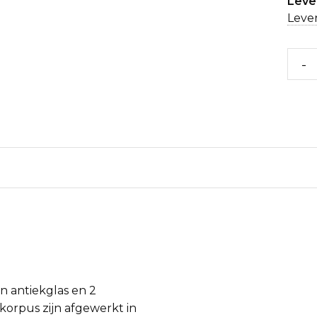
Lever
Lever
-
n antiekglas en 2
korpus zijn afgewerkt in