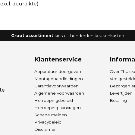
excl. deurdikte).
Groot assortiment
kies uit honderden keukenkasten
Klantenservice
Informa
Apparatuur doorgeven
Over Thuisk
Montagehandleidingen
Veelgesteld
Garantievoorwaarden
Bezorgen en
te
Algemene voorwaarden
Levertijden
Herroepingsbeleid
Betaling
Herroeping aanvragen
Schade melden
Privacybeleid
Disclaimer