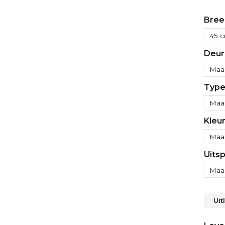
Bree
Deur
Type
Kleu
Uits
Uit