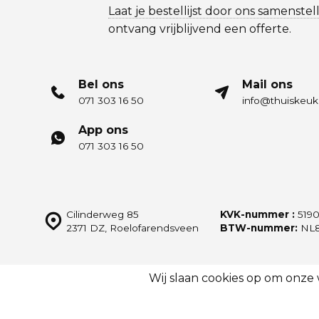
Laat je bestellijst door ons samenstel
ontvang vrijblijvend een offerte.
Bel ons
Mail ons
071 303 16 50
info@thuiskeuk
App ons
071 303 16 50
Cilinderweg 85
KVK-nummer :
5190
2371 DZ, Roelofarendsveen
BTW-nummer:
NL8
Wij slaan cookies op om onze
© Thuiskeukens.nl
Sitemap