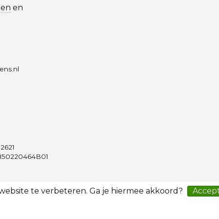
len
en
ens.nl
2621
50220464B01
 website te verbeteren. Ga je hiermee akkoord?
Accep