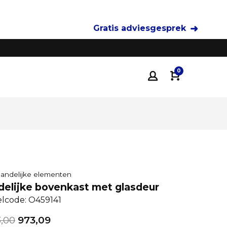
Gratis adviesgesprek
Tot 35% voordeliger
dan traditionele keukenza
0
 landelijke elementen
delijke bovenkast met glasdeur
elcode: O459141
3,00
973,09