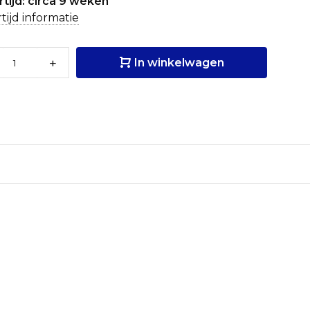
tijd: circa 9 weken
tijd informatie
+
In winkelwagen