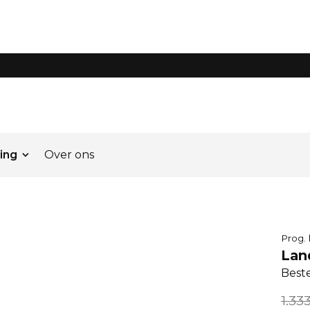
ing
Over ons
Prog.
Lan
Best
1.33