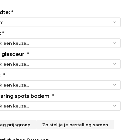
dte:
*
:
*
 glasdeur:
*
r:
*
paring spots bodem:
*
leg prijsgroep
Zo stel je je bestelling samen