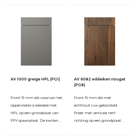
kunststof vormk
zijn afgewerkt met eike
AV 1000 greige HPL (PG1)
AV 6082 wildeiken nougat
(PG8)
Front 19 mm dik waarvan het
Front 19 mm dik met
oppervlakte is bekleed met
echthout ruw geborsteld
HPL op een grondplaat van
fineer met verticale nerf-
FPY spaanplaat. De kanten
richting op een grondplaat
zijn rondom bekleed met een
van spaanplaat FPY.
kunststof vormk
Behandeld met beits en matte