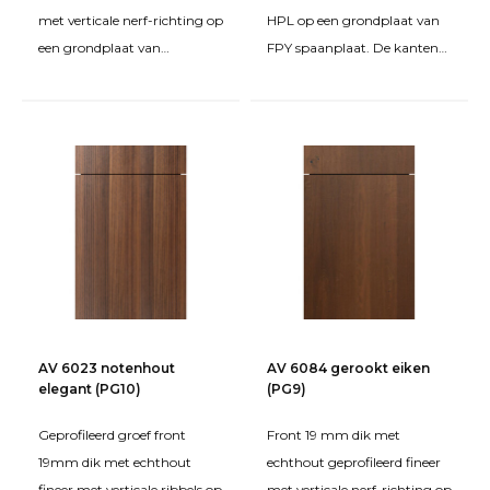
keukenfronten
met verticale nerf-richting op
HPL op een grondplaat van
een grondplaat van
FPY spaanplaat. De kanten
spaanplaat FPY. Behandeld
zijn rondom bekleed met een
Welk materiaal keukenfront is het meest
met beits en een matte twe
kunststof vormk
onderhoudsvriendelijk?
Wat is het verschil tussen kunststof en
gelakte keukenfronten?
Welke keukenfronten passen bij een moderne
keuken?
AV 6023 notenhout
AV 6084 gerookt eiken
elegant (PG10)
Zijn losse keukenfronten verkrijgbaar?
(PG9)
Geprofileerd groef front
Front 19 mm dik met
19mm dik met echthout
echthout geprofileerd fineer
Welke keukenfronten levert Thuiskeukens.nl?
fineer met verticale ribbels op
met verticale nerf-richting op