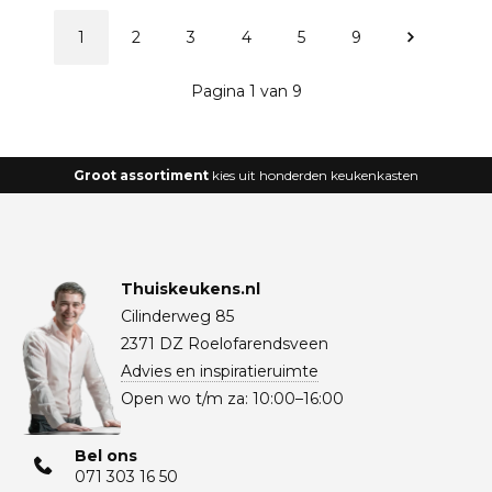
1
2
3
4
5
9
Pagina 1 van 9
Groot assortiment
kies uit honderden keukenkasten
Thuiskeukens.nl
Cilinderweg 85
2371 DZ Roelofarendsveen
Advies en inspiratieruimte
Open wo t/m za: 10:00–16:00
Bel ons
071 303 16 50