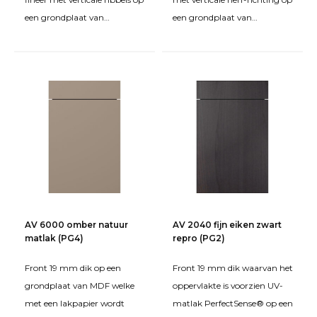
een grondplaat van
een grondplaat van
spaanplaat FPY. Behandeld
spaanplaat FPY. Behandeld
met beits en matte tweeco
met beits en matte tweec
AV 6000 omber natuur
AV 2040 fijn eiken zwart
matlak (PG4)
repro (PG2)
Front 19 mm dik op een
Front 19 mm dik waarvan het
grondplaat van MDF welke
oppervlakte is voorzien UV-
met een lakpapier wordt
matlak PerfectSense® op een