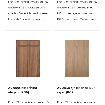
Kleuren, structuren en afwerkingen
Front 19 mm dik waarvan het
Front 19 mm dik waarvan het
oppervlakte is voorzien UV-
oppervlakte is bekleed met
matlak PerfectSense® op een
HPL op een grondplaat van
De keuze voor een keukenfront gaat verder dan alleen het
kunststof houtstructuur op
FPY spaanplaat. De kanten
materiaal. Ook de kleur, glansgraad, structuur en
een grondplaat van FPY
zijn rondom bekleed met een
randafwerking hebben veel invloed op het eindresultaat. Een
spaanplaat. De k
kunststof vormk
mat front geeft de keuken een rustige en moderne uitstraling,
terwijl hoogglans licht reflecteert en een ruimtelijk effect kan
creëren. Fronten met een hout-, steen- of betonstructuur
voegen juist extra diepte en karakter toe.
Door fronten, werkbladen, grepen en andere
keukenelementen goed op elkaar af te stemmen, ontstaat
een samenhangend keukenontwerp dat past bij jouw interieur.
Keukenfronten voor HÄCKER
AV 6065 notenhout
AV 2040 fijn eiken natuur
elegant (PG8)
repro (PG2)
Systemat keukenkasten
Front 21 mm dik met kader 10
Front 19 mm dik waarvan het