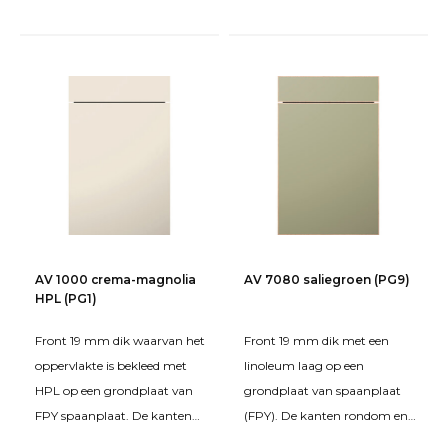
een grondplaat van FPY
een milieuvriendelijke
spaanplaat. De kanten zijn r
oplosmiddelen- en formald
AV 1000 crema-magnolia
AV 7080 saliegroen (PG9)
HPL (PG1)
Front 19 mm dik waarvan het
Front 19 mm dik met een
oppervlakte is bekleed met
linoleum laag op een
HPL op een grondplaat van
grondplaat van spaanplaat
FPY spaanplaat. De kanten
(FPY). De kanten rondom en
zijn rondom bekleed met een
de achterzijde van het front