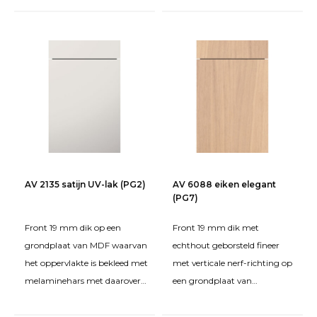
AV 2135 satijn UV-lak (PG2)
AV 6088 eiken elegant
(PG7)
Front 19 mm dik op een
Front 19 mm dik met
grondplaat van MDF waarvan
echthout geborsteld fineer
het oppervlakte is bekleed met
met verticale nerf-richting op
melaminehars met daarover
een grondplaat van
een UV-matlak
spaanplaat FPY. Behandeld
PerfectSense®. De kanten zij
met beits en een matte twe