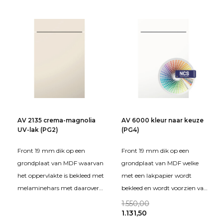
twe
AV 2135 crema-magnolia
AV 6000 kleur naar keuze
UV-lak (PG2)
(PG4)
Front 19 mm dik op een
Front 19 mm dik op een
grondplaat van MDF waarvan
grondplaat van MDF welke
het oppervlakte is bekleed met
met een lakpapier wordt
melaminehars met daarover
bekleed en wordt voorzien van
een UV-matlak
een milieuvriendelijke
1.550,00
1.131,50
PerfectSense®. De kanten zij
oplosmiddelen- en formald