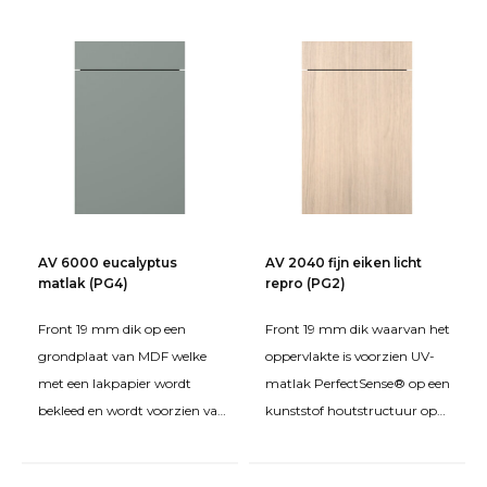
AV 6000 eucalyptus
AV 2040 fijn eiken licht
matlak (PG4)
repro (PG2)
Front 19 mm dik op een
Front 19 mm dik waarvan het
grondplaat van MDF welke
oppervlakte is voorzien UV-
met een lakpapier wordt
matlak PerfectSense® op een
bekleed en wordt voorzien van
kunststof houtstructuur op
een milieuvriendelijke
een grondplaat van FPY
oplosmiddelen- en formald
spaanplaat. De k