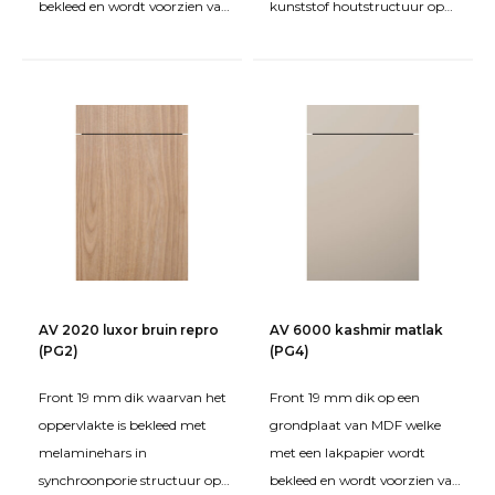
bekleed en wordt voorzien van
kunststof houtstructuur op
een milieuvriendelijke
een grondplaat van FPY
oplosmiddelen- en formald
spaanplaat. De k
AV 2020 luxor bruin repro
AV 6000 kashmir matlak
(PG2)
(PG4)
Front 19 mm dik waarvan het
Front 19 mm dik op een
oppervlakte is bekleed met
grondplaat van MDF welke
melaminehars in
met een lakpapier wordt
synchroonporie structuur op
bekleed en wordt voorzien van