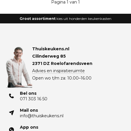
Pagina 1 van 1
Groot assortiment
kies uit honderden keukenkasten
Thuiskeukens.nl
Cilinderweg 85
2371 DZ Roelofarendsveen
Advies en inspiratieruimte
Open wo t/m za: 10.00–16.00
Bel ons
071 303 16 50
Mail ons
info@thuiskeukens.nl
App ons