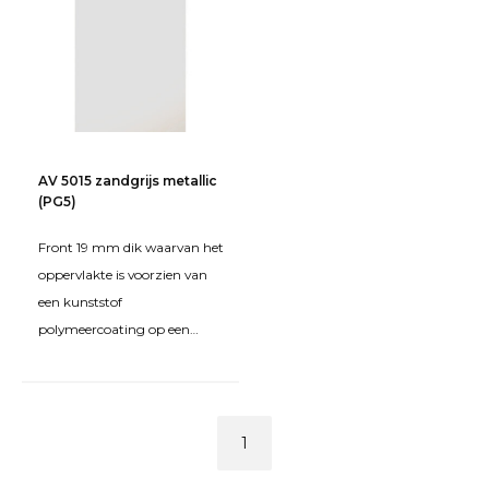
AV 5015 zandgrijs metallic
(PG5)
Front 19 mm dik waarvan het
oppervlakte is voorzien van
een kunststof
polymeercoating op een
grondplaat van MDF. De
kanten zijn rondom bekleed
met een
1