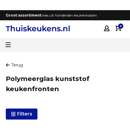
Groot assortiment
kies uit honderden keukenkasten
T
0
Terug
Polymeerglas kunststof
keukenfronten
Filters