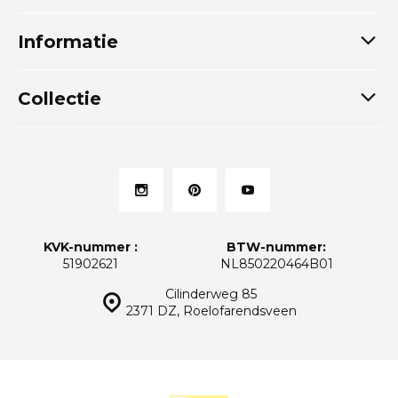
Informatie
Collectie
KVK-nummer :
BTW-nummer:
51902621
NL850220464B01
Cilinderweg 85
2371 DZ, Roelofarendsveen