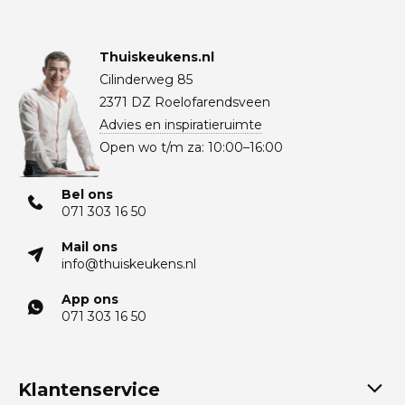
Thuiskeukens.nl
Cilinderweg 85
2371 DZ Roelofarendsveen
Advies en inspiratieruimte
Open wo t/m za: 10:00–16:00
Bel ons
071 303 16 50
Mail ons
info@thuiskeukens.nl
App ons
071 303 16 50
Klantenservice