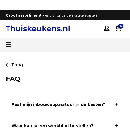
Groot assortiment
kies uit honderden keukenkasten
T
0
Terug
FAQ
Past mijn inbouwapparatuur in de kasten?
Waar kan ik een werkblad bestellen?