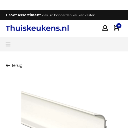
Groot assortiment
kies uit honderden keukenkasten
T
0
Terug