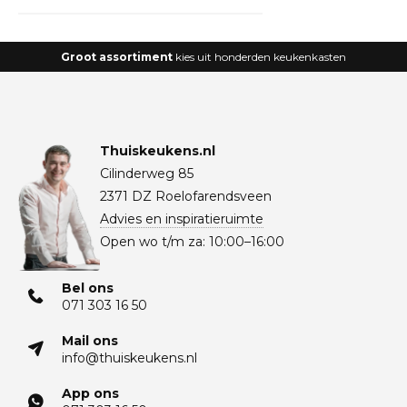
Groot assortiment
kies uit honderden keukenkasten
Thuiskeukens.nl
Cilinderweg 85
2371 DZ Roelofarendsveen
Advies en inspiratieruimte
Open wo t/m za: 10:00–16:00
Bel ons
071 303 16 50
Mail ons
info@thuiskeukens.nl
App ons