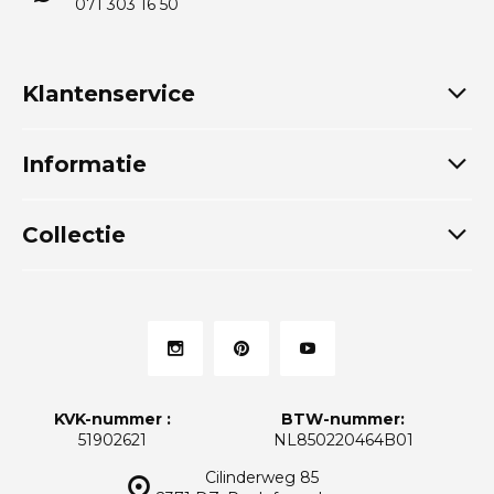
071 303 16 50
Klantenservice
Informatie
Collectie
KVK-nummer :
BTW-nummer:
51902621
NL850220464B01
Cilinderweg 85