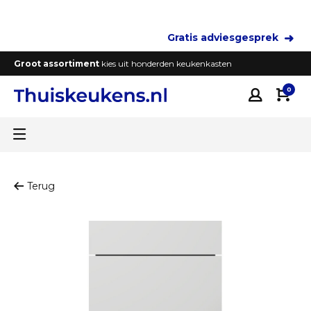
Gratis adviesgesprek
Groot assortiment
kies uit honderden keukenkasten
T
0
Terug