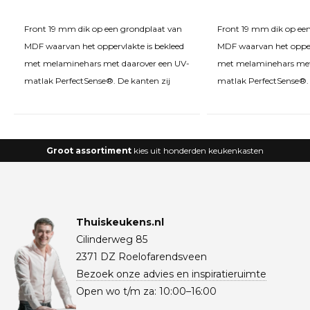
Front 19 mm dik op een grondplaat van
Front 19 mm dik op ee
MDF waarvan het oppervlakte is bekleed
MDF waarvan het opperv
met melaminehars met daarover een UV-
met melaminehars met
matlak PerfectSense®. De kanten zij
matlak PerfectSense®. 
Groot assortiment
kies uit honderden keukenkasten
Thuiskeukens.nl
Cilinderweg 85
2371 DZ Roelofarendsveen
Bezoek onze advies en inspiratieruimte
Open wo t/m za: 10:00–16:00