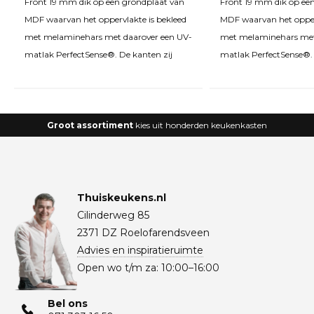
Front 19 mm dik op een grondplaat van
Front 19 mm dik op ee
MDF waarvan het oppervlakte is bekleed
MDF waarvan het opperv
met melaminehars met daarover een UV-
met melaminehars met
matlak PerfectSense®. De kanten zij
matlak PerfectSense®. 
Groot assortiment
kies uit honderden keukenkasten
Thuiskeukens.nl
Cilinderweg 85
2371 DZ Roelofarendsveen
Advies en inspiratieruimte
Open wo t/m za: 10:00–16:00
Bel ons