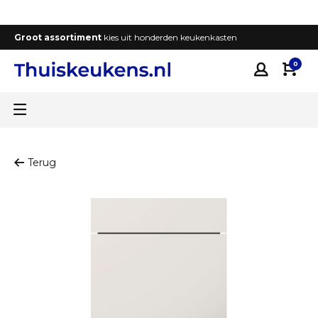
Groot assortiment
kies uit honderden keukenkasten
T
0
Terug