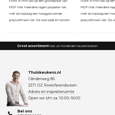
Front 19 mm dik op een grondplaat van
Front 19 mm dik op ee
MDF met meerdere lagen polyester-lak
MDF met meerdere lage
met als toplaag een hoogglanzende
met als toplaag een h
polyurethaan-lak. De voorzijde en kanten
polyurethaan-lak. De v
Groot assortiment
kies uit honderden keukenkasten
Thuiskeukens.nl
Cilinderweg 85
2371 DZ Roelofarendsveen
Advies en inspiratieruimte
Open wo t/m za: 10:00–16:00
Bel ons