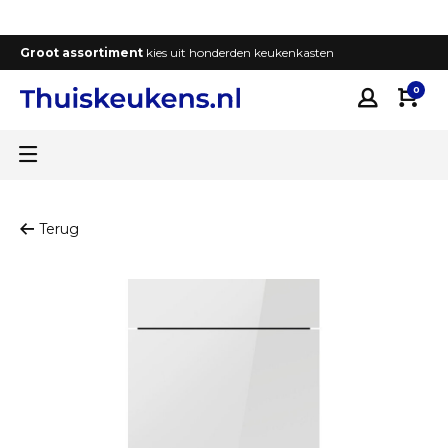
Groot assortiment
kies uit honderden keukenkasten
T
0
Terug