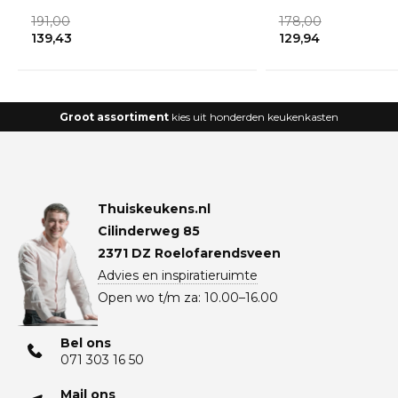
191,00
178,00
139,43
129,94
Groot assortiment
kies uit honderden keukenkasten
Thuiskeukens.nl
Cilinderweg 85
2371 DZ Roelofarendsveen
Advies en inspiratieruimte
Open wo t/m za: 10.00–16.00
Bel ons
071 303 16 50
Mail ons