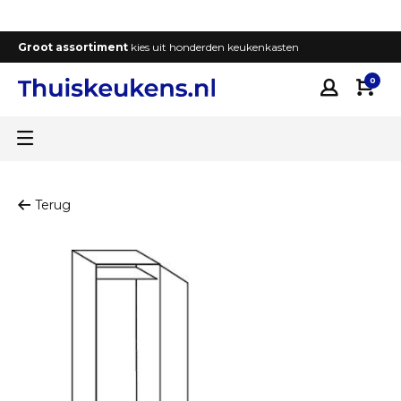
Groot assortiment
kies uit honderden keukenkasten
T
0
Terug