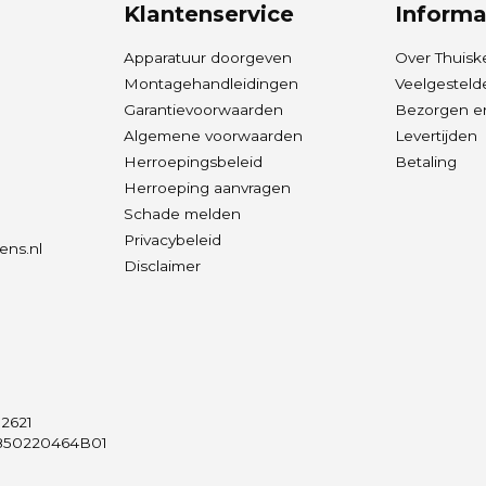
Klantenservice
Informa
Apparatuur doorgeven
Over Thuisk
Montagehandleidingen
Veelgesteld
Garantievoorwaarden
Bezorgen en
Algemene voorwaarden
Levertijden
Herroepingsbeleid
Betaling
Herroeping aanvragen
Schade melden
Privacybeleid
ens.nl
Disclaimer
2621
50220464B01