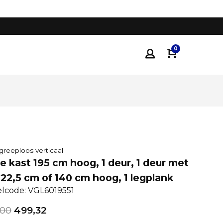
Tot 35% voordeliger
dan traditionele keukenza
0
greeploos verticaal
 kast 195 cm hoog, 1 deur, 1 deur met
122,5 cm of 140 cm hoog, 1 legplank
elcode: VGL6019551
,00
499,32