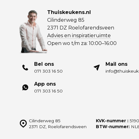
Thuiskeukens.nl
Cilinderweg 85
2371 DZ Roelofarendsveen
Advies en inspiratieruimte
Open wo t/m za: 10:00–16:00
Bel ons
Mail ons
071 303 16 50
info@thuiskeuk
App ons
071 303 16 50
Cilinderweg 85
KVK-nummer :
5190
2371 DZ, Roelofarendsveen
BTW-nummer:
NL8