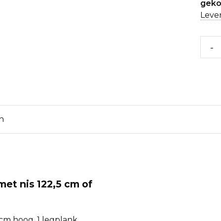
geko
Lever
-
n
met nis 122,5 cm of
 cm hoog, 1 legplank.