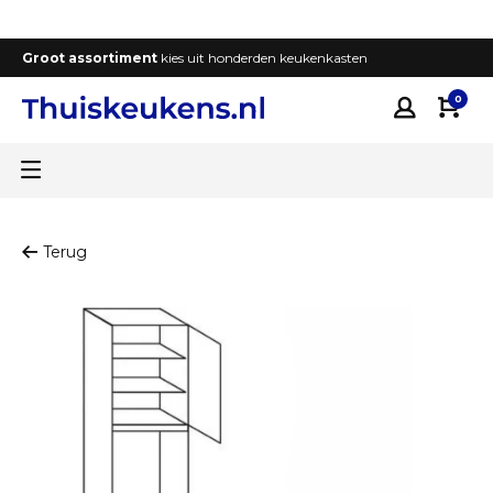
Groot assortiment
kies uit honderden keukenkasten
T
0
Terug