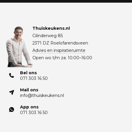
Thuiskeukens.nl
Cilinderweg 85
2371 DZ Roelofarendsveen
Advies en inspiratieruimte
Open wo t/m za: 10:00–16:00
Bel ons
071 303 16 50
Mail ons
info@thuiskeukens.nl
App ons
071 303 16 50