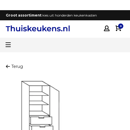
Groot assortiment
kies uit honderden keukenkasten
T
0
Terug