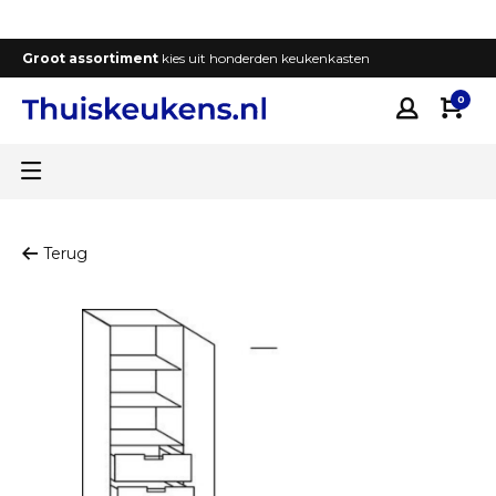
Groot assortiment
kies uit honderden keukenkasten
T
0
Terug