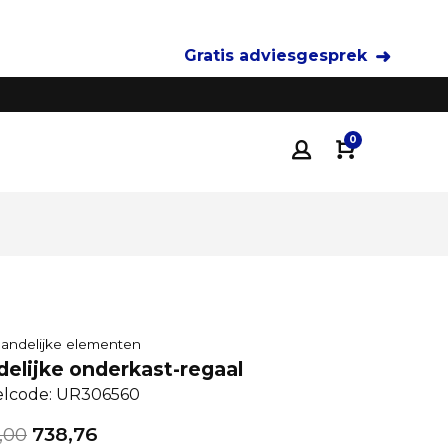
Gratis adviesgesprek
Tot 35% voordeliger
dan traditionele keukenza
0
 landelijke elementen
delijke onderkast-regaal
elcode: UR306560
2,00
738,76