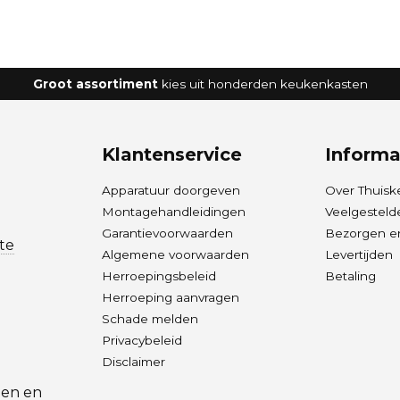
Groot assortiment
kies uit honderden keukenkasten
Klantenservice
Informa
Apparatuur doorgeven
Over Thuisk
Montagehandleidingen
Veelgesteld
Garantievoorwaarden
Bezorgen en
te
Algemene voorwaarden
Levertijden
Herroepingsbeleid
Betaling
Herroeping aanvragen
Schade melden
Privacybeleid
Disclaimer
len
en