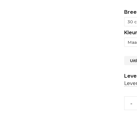
Bree
Kleu
Uit
Lever
Lever
-