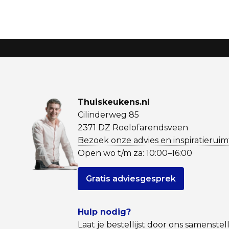
Thuiskeukens.nl
Cilinderweg 85
2371 DZ Roelofarendsveen
Bezoek onze advies en inspiratieruim
Open wo t/m za: 10:00–16:00
Gratis adviesgesprek
Hulp nodig?
Laat je bestellijst door ons samenstel