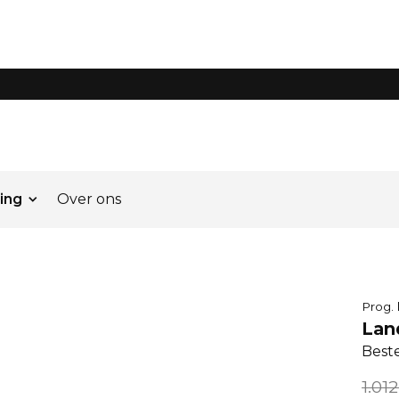
ing
Over ons
Prog.
Lan
Best
1.01