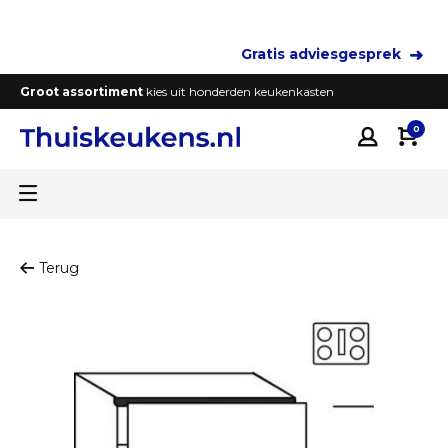
Gratis adviesgesprek
Groot assortiment
kies uit honderden keukenkasten
T
0
Terug