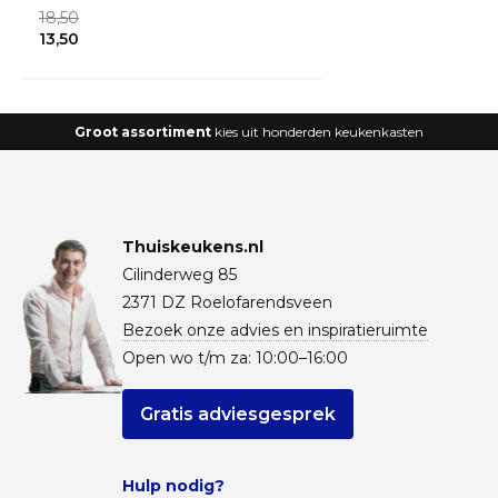
18,50
13,50
Groot assortiment
kies uit honderden keukenkasten
Thuiskeukens.nl
Cilinderweg 85
2371 DZ Roelofarendsveen
Bezoek onze advies en inspiratieruimte
Open wo t/m za: 10:00–16:00
Gratis adviesgesprek
Hulp nodig?