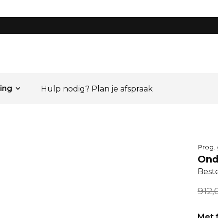
ing
Hulp nodig? Plan je afspraak
Prog.
Ond
Best
912,
Met f