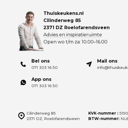
Thuiskeukens.nl
Cilinderweg 85
2371 DZ Roelofarendsveen
Advies en inspiratieruimte
Open wo t/m za: 10.00–16.00
Bel ons
Mail ons
071 303 16 50
info@thuiskeuk
App ons
071 303 16 50
Cilinderweg 85
KVK-nummer :
5190
2371 DZ, Roelofarendsveen
BTW-nummer:
NL8