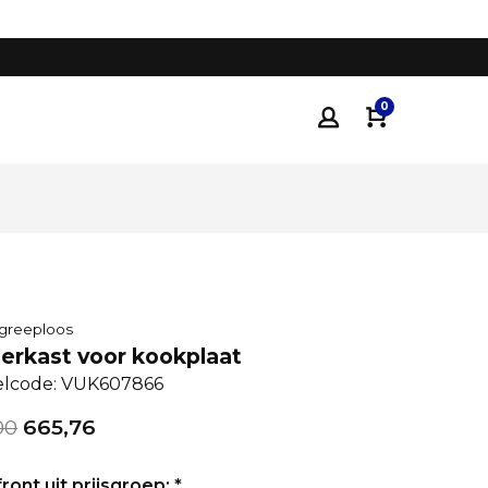
Tot 35% voordeliger
dan traditionele keukenza
0
 greeploos
erkast voor kookplaat
elcode: VUK607866
00
665,76
ront uit prijsgroep:
*