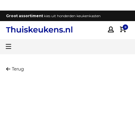
Groot assortiment
kies uit honderden keukenkasten
T
0
Terug