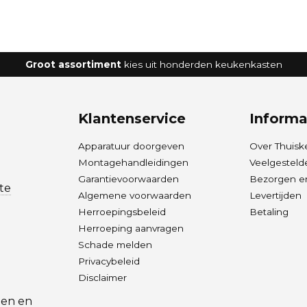
Groot assortiment
kies uit honderden keukenkasten
Klantenservice
Informa
Apparatuur doorgeven
Over Thuisk
Montagehandleidingen
Veelgesteld
Garantievoorwaarden
Bezorgen en
te
Algemene voorwaarden
Levertijden
Herroepingsbeleid
Betaling
Herroeping aanvragen
Schade melden
Privacybeleid
Disclaimer
len
en