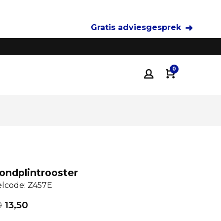
Gratis adviesgesprek
Tot 35% voordeliger
dan traditionele keukenza
0
fondplintrooster
elcode: Z457E
0
13,50