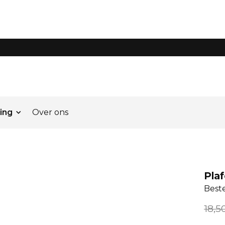
ing
Over ons
Pla
Best
18,5