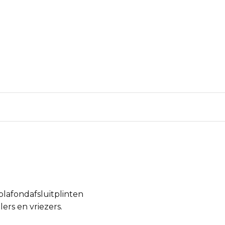
 plafondafsluitplinten
ers en vriezers.