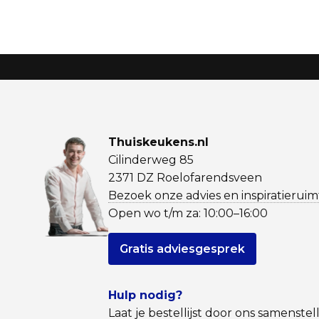
Thuiskeukens.nl
Cilinderweg 85
2371 DZ Roelofarendsveen
Bezoek onze advies en inspiratieruim
Open wo t/m za: 10:00–16:00
Gratis adviesgesprek
Hulp nodig?
Laat je bestellijst door ons samenstel