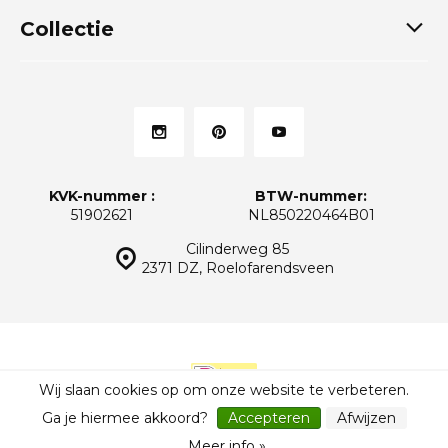
Collectie
KVK-nummer :
BTW-nummer:
51902621
NL850220464B01
Cilinderweg 85
2371 DZ, Roelofarendsveen
Wij slaan cookies op om onze website te verbeteren.
© Thuiskeukens.nl
Sitemap
Ga je hiermee akkoord?
Accepteren
Afwijzen
Meer info »