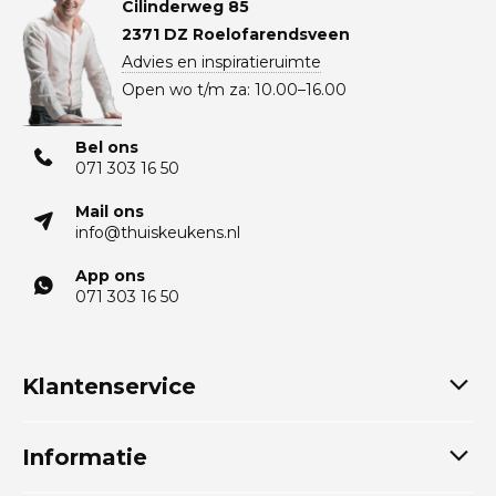
Cilinderweg 85
2371 DZ Roelofarendsveen
Advies en inspiratieruimte
Open wo t/m za: 10.00–16.00
Bel ons
071 303 16 50
Mail ons
info@thuiskeukens.nl
App ons
071 303 16 50
Klantenservice
Informatie