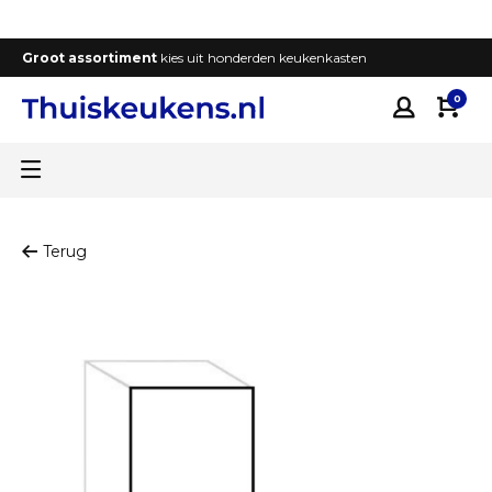
Groot assortiment
kies uit honderden keukenkasten
T
0
Terug