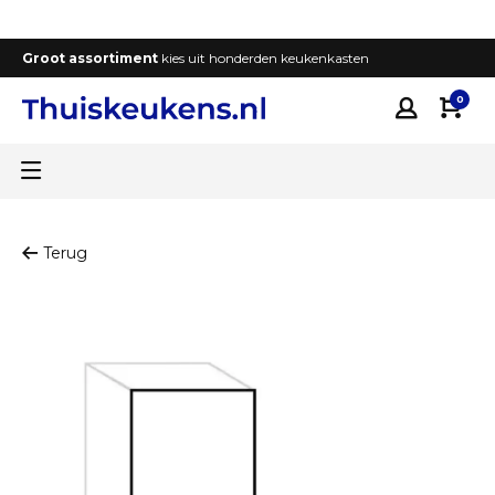
Groot assortiment
kies uit honderden keukenkasten
T
0
Terug