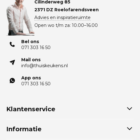
Cilinderweg 85
2371 DZ Roelofarendsveen
Advies en inspiratieruimte
Open wo t/m za: 10.00–16.00
Bel ons
071 303 16 50
Mail ons
info@thuiskeukens.nl
App ons
071 303 16 50
Klantenservice
Informatie