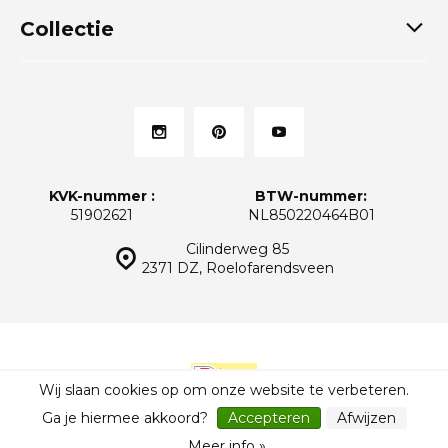
Collectie
KVK-nummer :
BTW-nummer:
51902621
NL850220464B01
Cilinderweg 85
2371 DZ, Roelofarendsveen
Wij slaan cookies op om onze website te verbeteren.
© Thuiskeukens.nl
Sitemap
Ga je hiermee akkoord?
Accepteren
Afwijzen
Meer info »