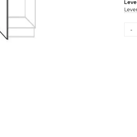
Lever
Lever
-