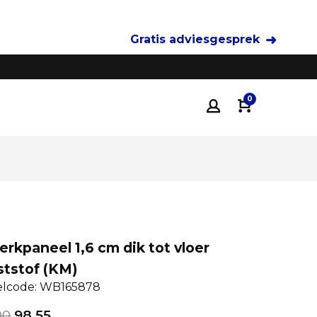
Gratis adviesgesprek
Tot 35% voordeliger
dan traditionele keukenza
0
rkpaneel 1,6 cm dik tot vloer
ststof (KM)
elcode: WB165878
00
98,55