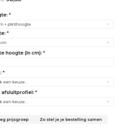
te:
*
te:
*
te hoogte (in cm):
*
r:
*
 afsluitprofiel:
*
leg prijsgroep
Zo stel je je bestelling samen