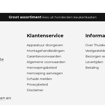
Groot assortiment
kies uit honderden keukenkasten
Klantenservice
Informa
Apparatuur doorgeven
Over Thuisk
Montagehandleidingen
Veelgesteld
Garantievoorwaarden
Bezorgen en
te
Algemene voorwaarden
Levertijden
Herroepingsbeleid
Betaling
Herroeping aanvragen
Schade melden
Privacybeleid
Disclaimer
len
en