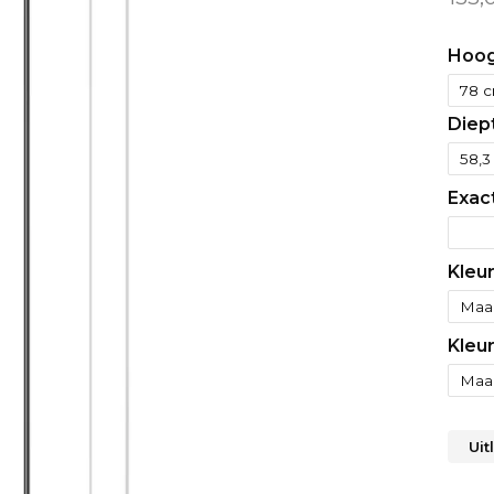
Hoog
Diep
Exac
Kleu
Kleur
Uit