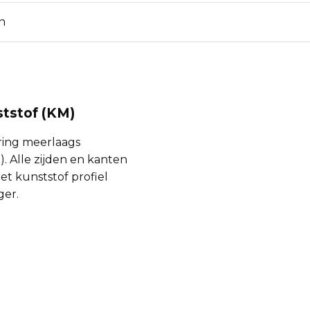
n
ststof (KM)
ering meerlaags
 Alle zijden en kanten
et kunststof profiel
ger.