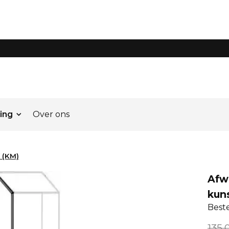
ing
Over ons
f (KM)
Afwe
kun
Best
135,