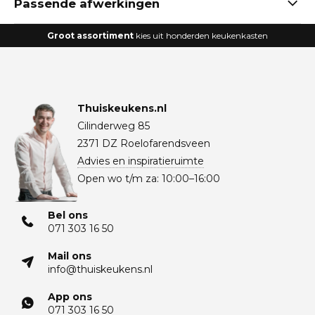
Passende afwerkingen
Groot assortiment
kies uit honderden keukenkasten
Thuiskeukens.nl
Cilinderweg 85
2371 DZ Roelofarendsveen
Advies en inspiratieruimte
Open wo t/m za: 10:00–16:00
Bel ons
071 303 16 50
Mail ons
info@thuiskeukens.nl
App ons
071 303 16 50