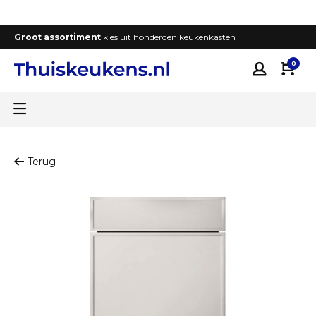
Groot assortiment
kies uit honderden keukenkasten
T
0
Terug