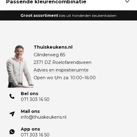
Passende kleurencombinatie
Groot assortiment
kies uit honderden keukenkasten
Thuiskeukens.nl
Cilinderweg 85
2371 DZ Roelofarendsveen
Advies en inspiratieruimte
Open wo t/m za: 10:00–16:00
Bel ons
071 303 16 50
Mail ons
info@thuiskeukens.nl
App ons
071 303 16 50