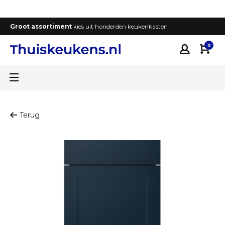
Groot assortiment
kies uit honderden keukenkasten
T
0
Terug