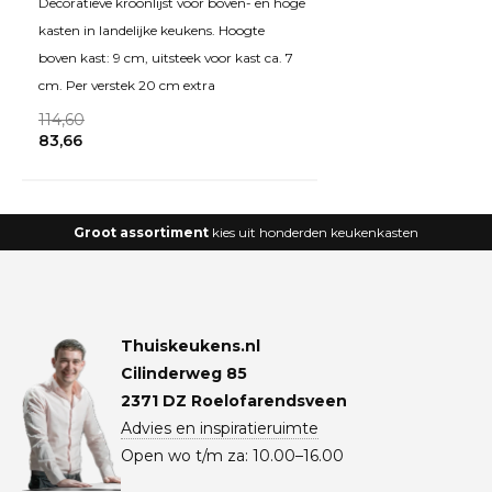
Decoratieve kroonlijst voor boven- en hoge
kasten in landelijke keukens. Hoogte
boven kast: 9 cm, uitsteek voor kast ca. 7
cm. Per verstek 20 cm extra
114,60
83,66
Groot assortiment
kies uit honderden keukenkasten
Thuiskeukens.nl
Cilinderweg 85
2371 DZ Roelofarendsveen
Advies en inspiratieruimte
Open wo t/m za: 10.00–16.00