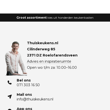
Groot assortiment
kies uit honderden keukenkasten
Thuiskeukens.nl
Cilinderweg 85
2371 DZ Roelofarendsveen
Advies en inspiratieruimte
Open wo t/m za: 10.00–16.00
Bel ons
071 303 16 50
Mail ons
info@thuiskeukens.nl
App ons