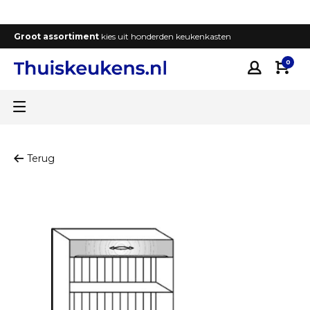
Groot assortiment
kies uit honderden keukenkasten
T
0
Terug