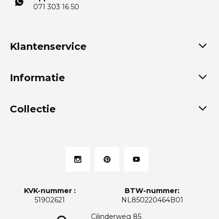
071 303 16 50
Klantenservice
Informatie
Collectie
KVK-nummer :
BTW-nummer:
51902621
NL850220464B01
Cilinderweg 85