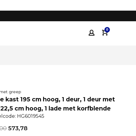
Tot 35% voordeliger
dan traditionele keukenza
0
 met greep
 kast 195 cm hoog, 1 deur, 1 deur met
122,5 cm hoog, 1 lade met korfblende
elcode: HG6019545
,00
573,78