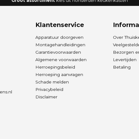
Groot assortiment
kies uit honderden keukenkasten
Klantenservice
Informa
Apparatuur doorgeven
Over Thuisk
Montagehandleidingen
Veelgesteld
Garantievoorwaarden
Bezorgen en
Algemene voorwaarden
Levertijden
Herroepingsbeleid
Betaling
Herroeping aanvragen
Schade melden
Privacybeleid
ens.nl
Disclaimer