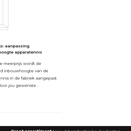
js: aanpassing
oogte apparatennis
e meerprijs wordt de
rd inbouwhoogte van de
nnis in de fabriek aangepast
door jou gewenste
oogte van je inbouwappa