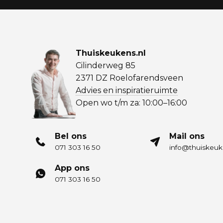
Thuiskeukens.nl
Cilinderweg 85
2371 DZ Roelofarendsveen
Advies en inspiratieruimte
Open wo t/m za: 10:00–16:00
Bel ons
Mail ons
071 303 16 50
info@thuiskeuk
App ons
071 303 16 50