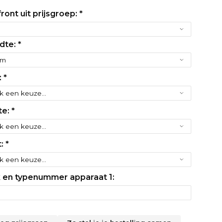
ront uit prijsgroep:
*
dte:
*
:
*
te:
*
t:
*
 en typenummer apparaat 1: