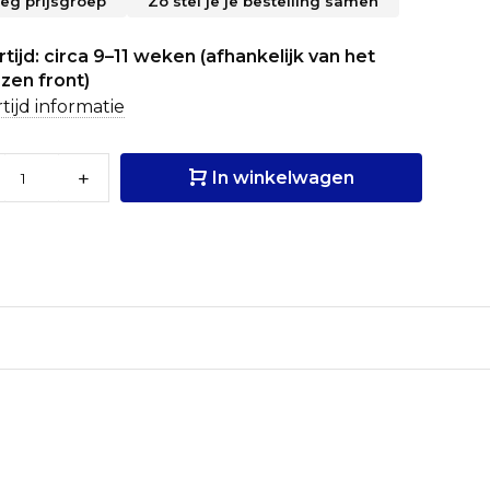
leg prijsgroep
Zo stel je je bestelling samen
tijd: circa 9–11 weken (afhankelijk van het
zen front)
tijd informatie
+
In winkelwagen