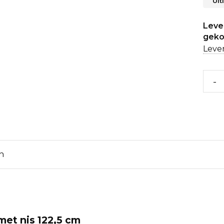
Uit
Lever
geko
Lever
-
n
met nis 122,5 cm