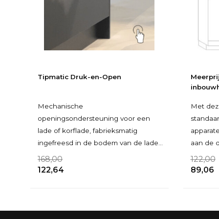
Tipmatic Druk-en-Open
Meerpri
inbouwh
Mechanische
Met dez
openingsondersteuning voor een
standaa
lade of korflade, fabrieksmatig
apparate
ingefreesd in de bodem van de lade
aan de 
of korflade. Niet geschikt voor
inbouwh
168,00
122,00
binnenla
122,64
89,06