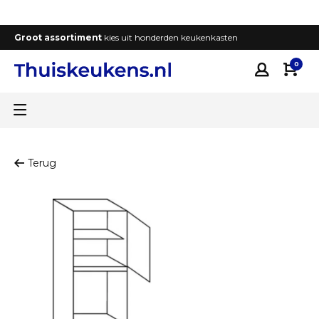
Groot assortiment
kies uit honderden keukenkasten
T
0
Terug