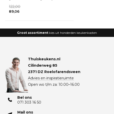
inbouwappa
122,00
89,06
Groot assortiment
kies uit honderden keukenkasten
Thuiskeukens.nl
Cilinderweg 85
2371 DZ Roelofarendsveen
Advies en inspiratieruimte
Open wo t/m za: 10.00–16.00
Bel ons
071 303 16 50
Mail ons