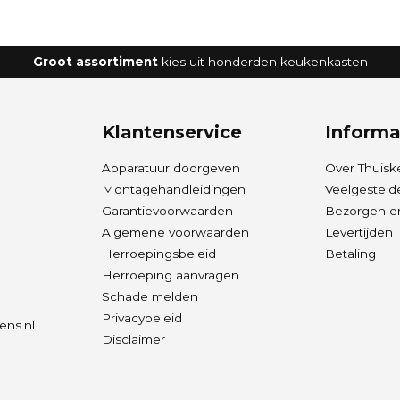
Groot assortiment
kies uit honderden keukenkasten
Klantenservice
Informa
Apparatuur doorgeven
Over Thuisk
Montagehandleidingen
Veelgesteld
Garantievoorwaarden
Bezorgen en
Algemene voorwaarden
Levertijden
Herroepingsbeleid
Betaling
Herroeping aanvragen
Schade melden
Privacybeleid
ens.nl
Disclaimer