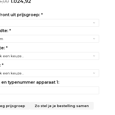
4,00
1.024,92
ront uit prijsgroep:
*
dte:
*
te:
*
:
*
 en typenummer apparaat 1:
leg prijsgroep
Zo stel je je bestelling samen