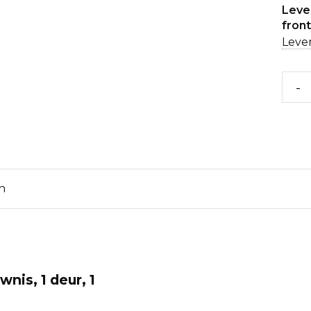
Lever
fron
Lever
-
n
nis, 1 deur, 1