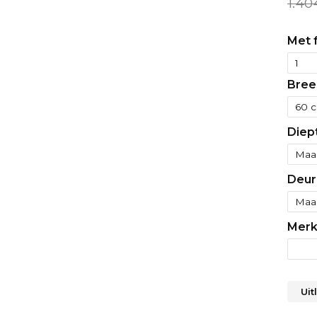
1.40
Met f
Bree
Diep
Deur
Merk
Uit