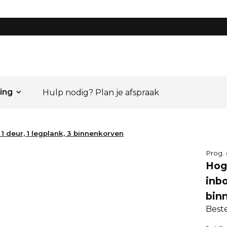
ing
Hulp nodig? Plan je afspraak
 1 deur, 1 legplank, 3 binnenkorven
Prog. 
Hoge
inbo
bin
Best