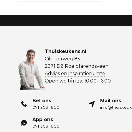
Thuiskeukens.nl
Cilinderweg 85
2371 DZ Roelofarendsveen
Advies en inspiratieruimte
Open wo t/m za: 10:00–16:00
Bel ons
Mail ons
071 303 16 50
info@thuiskeuk
App ons
071 303 16 50