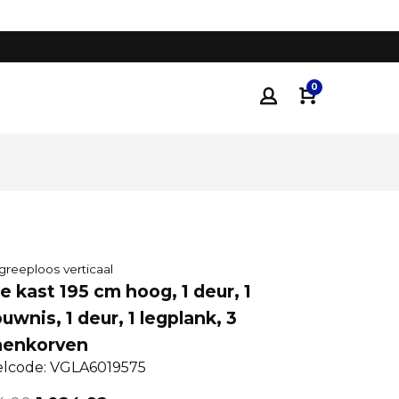
Tot 35% voordeliger
dan traditionele keukenza
0
greeploos verticaal
 kast 195 cm hoog, 1 deur, 1
uwnis, 1 deur, 1 legplank, 3
nenkorven
elcode: VGLA6019575