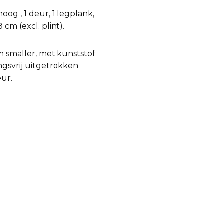
oog , 1 deur, 1 legplank,
m (excl. plint).
m smaller, met kunststof
ngsvrij uitgetrokken
ur.