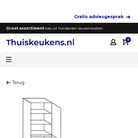
Gratis adviesgesprek
Groot assortiment
kies uit honderden keukenkasten
T
0
Terug