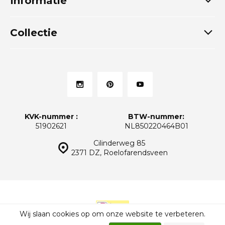
Informatie
Collectie
KVK-nummer :
BTW-nummer:
51902621
NL850220464B01
Cilinderweg 85
2371 DZ, Roelofarendsveen
Wij slaan cookies op om onze website te verbeteren.
© Thuiskeukens.nl
Sitemap