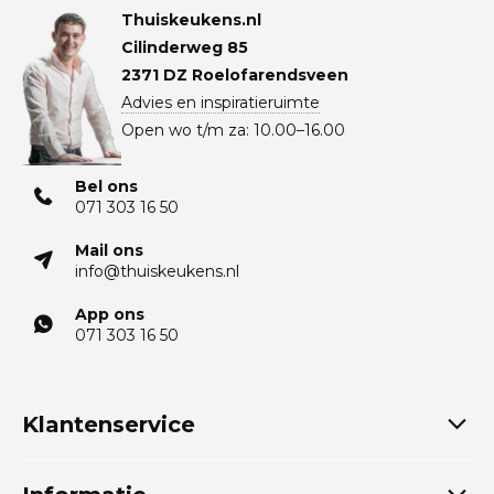
Thuiskeukens.nl
Cilinderweg 85
2371 DZ Roelofarendsveen
Advies en inspiratieruimte
Open wo t/m za: 10.00–16.00
Bel ons
071 303 16 50
Mail ons
info@thuiskeukens.nl
App ons
071 303 16 50
Klantenservice