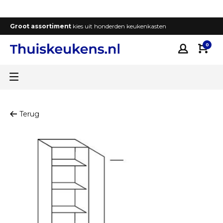
Groot assortiment
kies uit honderden keukenkasten
T
0
Terug