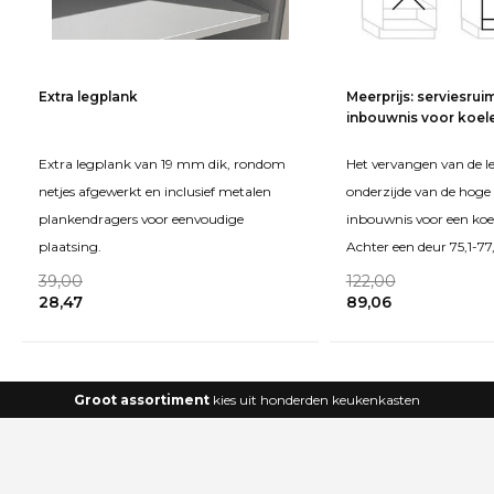
Extra legplank
Meerprijs: serviesrui
inbouwnis voor koele
Extra legplank van 19 mm dik, rondom
Het vervangen van de l
netjes afgewerkt en inclusief metalen
onderzijde van de hoge 
plankendragers voor eenvoudige
inbouwnis voor een koele
plaatsing.
Achter een deur 75,1-7
39,00
122,00
28,47
89,06
Groot assortiment
kies uit honderden keukenkasten