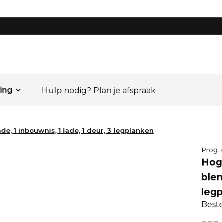
ing
Hulp nodig? Plan je afspraak
e, 1 inbouwnis, 1 lade, 1 deur, 3 legplanken
Prog. 
Hoge
blen
leg
Best