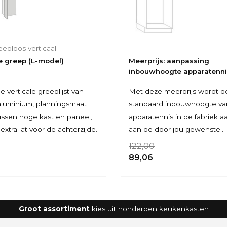
eeploos verticaal
le greep (L-model)
Meerprijs: aanpassing
inbouwhoogte apparatenni
e verticale greeplijst van
Met deze meerprijs wordt d
aluminium, planningsmaat
standaard inbouwhoogte va
ussen hoge kast en paneel,
apparatennis in de fabriek 
 extra lat voor de achterzijde.
aan de door jou gewenste
inbouwhoogte van je inbo
122,00
89,06
Groot assortiment
kies uit honderden keukenkasten