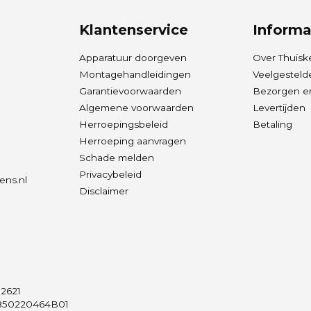
Klantenservice
Informa
Apparatuur doorgeven
Over Thuisk
Montagehandleidingen
Veelgesteld
Garantievoorwaarden
Bezorgen en
Algemene voorwaarden
Levertijden
Herroepingsbeleid
Betaling
Herroeping aanvragen
Schade melden
Privacybeleid
ens.nl
Disclaimer
2621
50220464B01