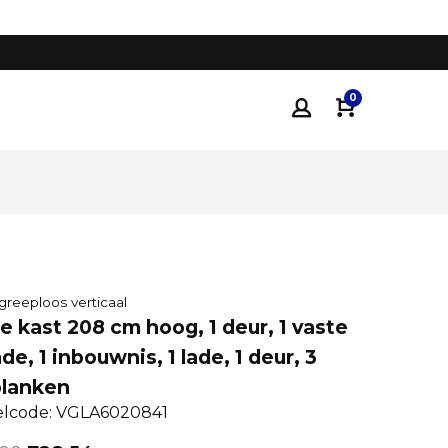
Tot 35% voordeliger
dan traditionele keukenza
0
greeploos verticaal
 kast 208 cm hoog, 1 deur, 1 vaste
de, 1 inbouwnis, 1 lade, 1 deur, 3
planken
elcode: VGLA6020841