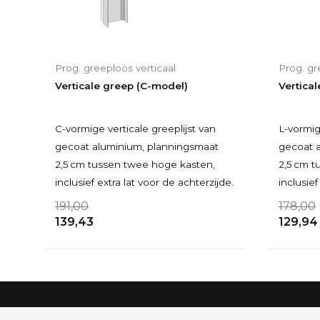
Prog. greeploos verticaal
Prog. gr
Verticale greep (C-model)
Vertica
C-vormige verticale greeplijst van
L-vormig
gecoat aluminium, planningsmaat
gecoat 
2,5 cm tussen twee hoge kasten,
2,5 cm t
inclusief extra lat voor de achterzijde.
inclusief
191,00
178,00
139,43
129,94