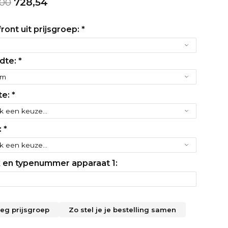
,00
728,54
ront uit prijsgroep:
*
dte:
*
te:
*
:
*
 en typenummer apparaat 1:
leg prijsgroep
Zo stel je je bestelling samen