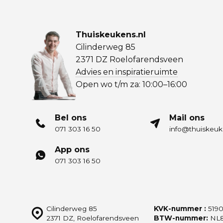
Thuiskeukens.nl
Cilinderweg 85
2371 DZ Roelofarendsveen
Advies en inspiratieruimte
Open wo t/m za: 10:00–16:00
Bel ons
Mail ons
071 303 16 50
info@thuiskeuk
App ons
071 303 16 50
Cilinderweg 85
KVK-nummer :
5190
2371 DZ, Roelofarendsveen
BTW-nummer:
NL8