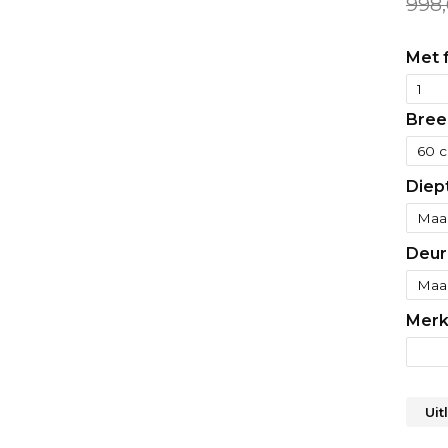
998
Met f
Bree
Diep
Deur
Merk
Uit