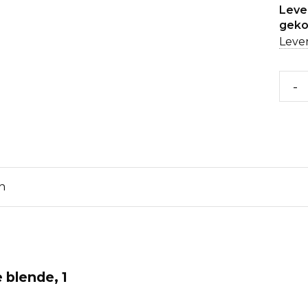
Lever
geko
Lever
-
n
 blende, 1