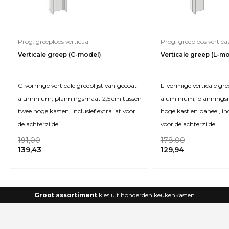
Prog. greeploos verticaal
Prog. greeploos vertica
Verticale greep (C-model)
Verticale greep (L-m
C-vormige verticale greeplijst van gecoat
L-vormige verticale gre
aluminium, planningsmaat 2,5 cm tussen
aluminium, planningsm
twee hoge kasten, inclusief extra lat voor
hoge kast en paneel, inc
de achterzijde.
voor de achterzijde.
191,00
178,00
139,43
129,94
Groot assortiment
kies uit honderden keukenkasten