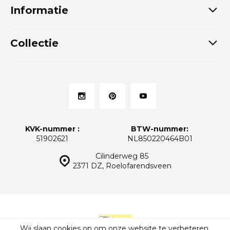
Informatie
Collectie
KVK-nummer :
BTW-nummer:
51902621
NL850220464B01
Cilinderweg 85
2371 DZ, Roelofarendsveen
Wij slaan cookies op om onze website te verbeteren.