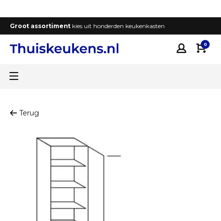
Groot assortiment
kies uit honderden keukenkasten
T
0
Terug