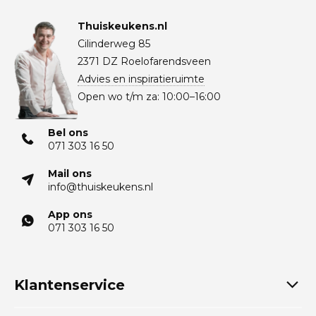
Thuiskeukens.nl
Cilinderweg 85
2371 DZ Roelofarendsveen
Advies en inspiratieruimte
Open wo t/m za: 10:00–16:00
Bel ons
071 303 16 50
Mail ons
info@thuiskeukens.nl
App ons
071 303 16 50
Klantenservice