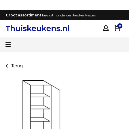
Groot assortiment
kies uit honderden keukenkasten
T
0
Terug