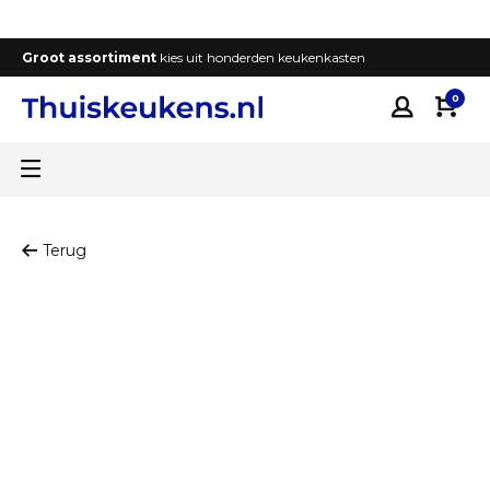
Groot assortiment
kies uit honderden keukenkasten
T
0
Terug