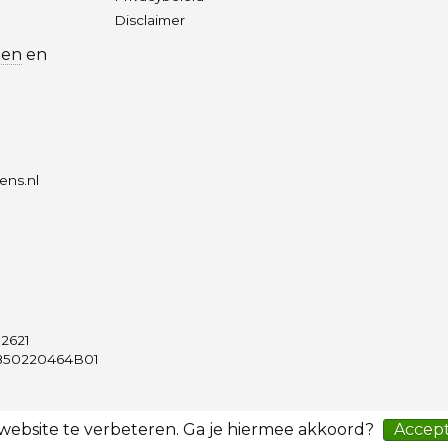
Disclaimer
len
en
ens.nl
2621
50220464B01
 website te verbeteren. Ga je hiermee akkoord?
Accep