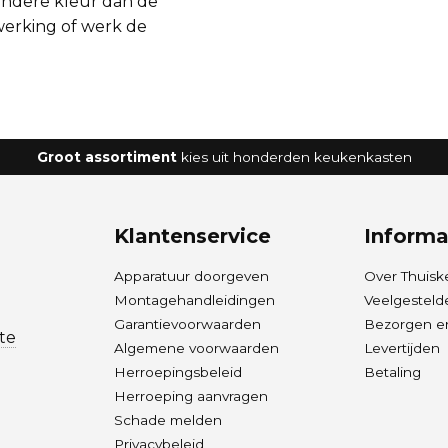
andere kleur dan de
werking
of werk de
Groot assortiment
kies uit honderden keukenkasten
Klantenservice
Informa
Apparatuur doorgeven
Over Thuisk
Montagehandleidingen
Veelgesteld
Garantievoorwaarden
Bezorgen en
te
Algemene voorwaarden
Levertijden
Herroepingsbeleid
Betaling
Herroeping aanvragen
Schade melden
Privacybeleid