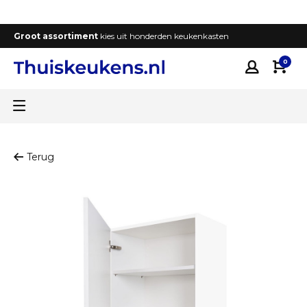
Groot assortiment
kies uit honderden keukenkasten
T
0
Terug