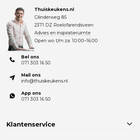
Thuiskeukens.nl
Cilinderweg 85
2371 DZ Roelofarendsveen
Advies en inspiratieruimte
Open wo t/m za: 10:00–16:00
Bel ons
071 303 16 50
Mail ons
info@thuiskeukens.nl
App ons
071 303 16 50
Klantenservice