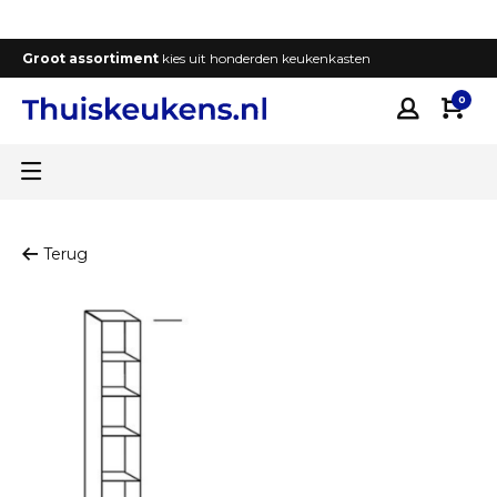
Groot assortiment
kies uit honderden keukenkasten
T
0
Terug