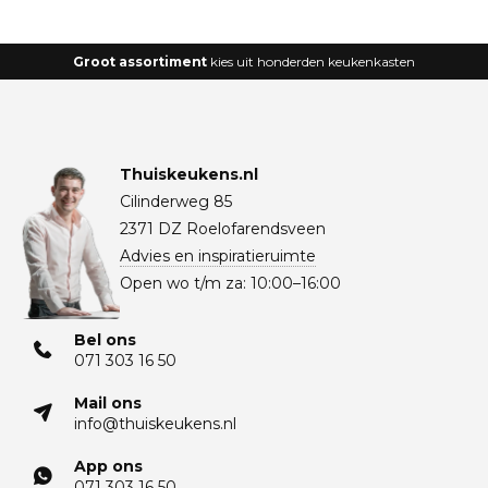
Groot assortiment
kies uit honderden keukenkasten
Thuiskeukens.nl
Cilinderweg 85
2371 DZ Roelofarendsveen
Advies en inspiratieruimte
Open wo t/m za: 10:00–16:00
Bel ons
071 303 16 50
Mail ons
info@thuiskeukens.nl
App ons
071 303 16 50