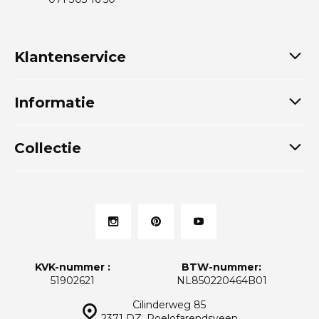
Klantenservice
Informatie
Collectie
KVK-nummer :
BTW-nummer:
51902621
NL850220464B01
Cilinderweg 85
2371 DZ, Roelofarendsveen