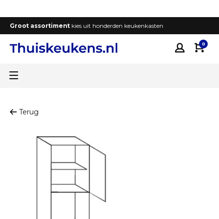
Groot assortiment
kies uit honderden keukenkasten
T
0
Terug