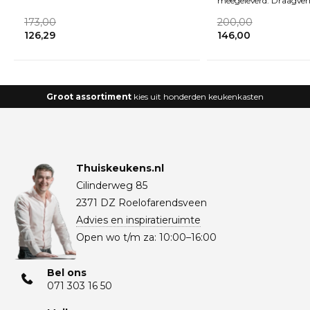
meegeleverd. Draagver
kast
173,00
200,00
126,29
146,00
Groot assortiment
kies uit honderden keukenkasten
Thuiskeukens.nl
Cilinderweg 85
2371 DZ Roelofarendsveen
Advies en inspiratieruimte
Open wo t/m za: 10:00–16:00
Bel ons
071 303 16 50