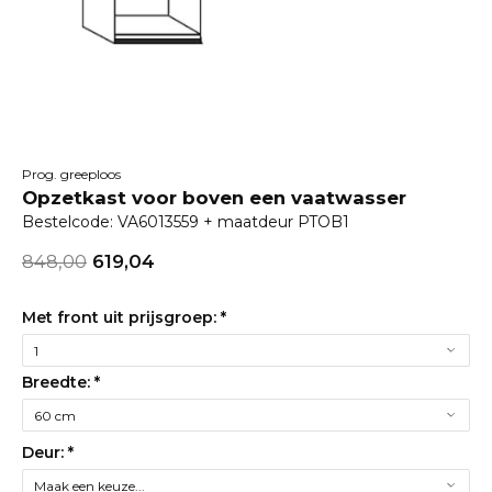
Prog. greeploos
Opzetkast voor boven een vaatwasser
Bestelcode: VA6013559 + maatdeur PTOB1
848,00
619,04
Met front uit prijsgroep:
*
Breedte:
*
Deur:
*